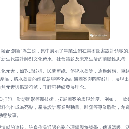
界·融合·創新”為主題，集中展示了畢業生們在美術圖案設計領
了新生代設計師對文化傳承、社會議題及未來生活的前瞻性思考
文化元素，如敦煌紋樣、民間剪紙、傳統水墨等，通過解構、重
居產品，將水墨畫的虛實意境轉化為紡織圖案與陶瓷紋理，展現
自然元素與循環符號，呼吁可持續發展理念。
3D打印、動態圖形等新技術，拓展圖案的表現維度。例如，一款
學科合作成為亮點，產品設計專業與動畫、雕塑等專業聯動，創造
動態故事。
戶情感的連接。許多作品通過色彩心理學與符號學，傳遞溫暖、